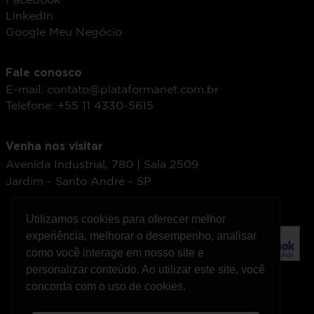
Facebook
LinkedIn
Google Meu Negócio
Fale conosco
E-mail: contato@plataformanet.com.br
Telefone: +55 11 4330-5615
Venha nos visitar
Avenida Industrial, 780 | Sala 2509
Jardim - Santo André - SP
Utilizamos cookies para oferecer melhor
Utilizamos cookies para oferecer melhor
experiência, melhorar o desempenho, analisar
experiência, melhorar o desempenho, analisar
como você interage em nosso site e
como você interage em nosso site e
personalizar conteúdo. Ao utilizar este site, você
personalizar conteúdo. Ao utilizar este site, você
concorda com o uso de cookies.
concorda com o uso de cookies.