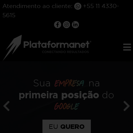
Atendimento ao cliente:
+55 11 4330-
5615
Sua
com o
marca
melhor
do
design
QUERO
Sua
na
empresa