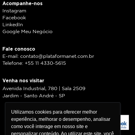
Acompanhe-nos
Instagram
Facebook
LinkedIn
Google Meu Negócio
Fale conosco
E-mail: contato@plataformanet.com.br
Telefone: +55 11 4330-5615
Venha nos visitar
Avenida Industrial, 780 | Sala 2509
Jardim - Santo André - SP
Utilizamos cookies para oferecer melhor
Utilizamos cookies para oferecer melhor
experiência, melhorar o desempenho, analisar
experiência, melhorar o desempenho, analisar
como você interage em nosso site e
como você interage em nosso site e
personalizar conteúdo. Ao utilizar este site, você
personalizar conteúdo. Ao utilizar este site, você