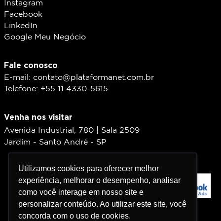
Instagram
Facebook
LinkedIn
Google Meu Negócio
Fale conosco
E-mail: contato@plataformanet.com.br
Telefone: +55 11 4330-5615
Venha nos visitar
Avenida Industrial, 780 | Sala 2509
Jardim - Santo André - SP
Utilizamos cookies para oferecer melhor
Utilizamos cookies para oferecer melhor
experiência, melhorar o desempenho, analisar
experiência, melhorar o desempenho, analisar
como você interage em nosso site e
como você interage em nosso site e
personalizar conteúdo. Ao utilizar este site, você
personalizar conteúdo. Ao utilizar este site, você
concorda com o uso de cookies.
concorda com o uso de cookies.