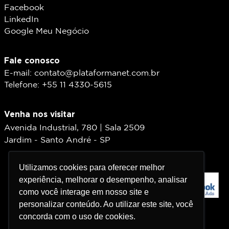
Facebook
LinkedIn
Google Meu Negócio
Fale conosco
E-mail: contato@plataformanet.com.br
Telefone: +55 11 4330-5615
Venha nos visitar
Avenida Industrial, 780 | Sala 2509
Jardim - Santo André - SP
Utilizamos cookies para oferecer melhor
Utilizamos cookies para oferecer melhor
experiência, melhorar o desempenho, analisar
experiência, melhorar o desempenho, analisar
como você interage em nosso site e
como você interage em nosso site e
personalizar conteúdo. Ao utilizar este site, você
personalizar conteúdo. Ao utilizar este site, você
concorda com o uso de cookies.
concorda com o uso de cookies.