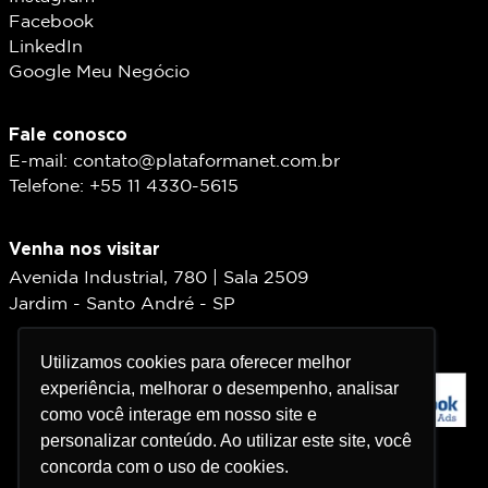
Facebook
LinkedIn
Google Meu Negócio
Fale conosco
E-mail: contato@plataformanet.com.br
Telefone: +55 11 4330-5615
Venha nos visitar
Avenida Industrial, 780 | Sala 2509
Jardim - Santo André - SP
Utilizamos cookies para oferecer melhor
Utilizamos cookies para oferecer melhor
experiência, melhorar o desempenho, analisar
experiência, melhorar o desempenho, analisar
como você interage em nosso site e
como você interage em nosso site e
personalizar conteúdo. Ao utilizar este site, você
personalizar conteúdo. Ao utilizar este site, você
concorda com o uso de cookies.
concorda com o uso de cookies.