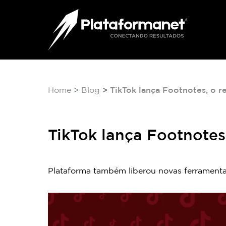
Home
Blog
TikTok lança Footnotes, o 
TikTok lança Footnote
Plataforma também liberou novas ferramentas