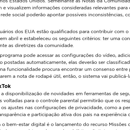
 nos Estados Unidos. Semelhante às Notas da Comunidade
e visualizem informações consideradas relevantes para co
de social poderão apontar possíveis inconsistências, co
uários dos EUA estão qualificados para contribuir com 
em abril e estabeleceu os seguintes critérios: ter uma co
nte as diretrizes da comunidade.
o programa pode acessar as configurações do vídeo, adic
ão postadas automaticamente, elas deverão ser classifica
 na funcionalidade procura encontrar um consenso entr
rem a nota de rodapé útil, então, o sistema vai publicá-l
kTok
a disponibilização de novidades em ferramentas de segura
 voltadas para o controle parental permitirão que os res
 os ajustes nas configurações de privacidade, como a pe
ansparência e participação ativa dos pais na experiência d
a o bem-estar digital é o lançamento do recurso Missões