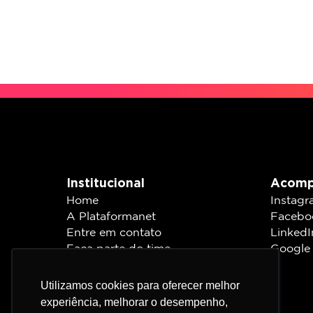
Institucional
Acomp
Home
Instag
A Plataformanet
Facebo
Entre em contato
LinkedI
Faça parte do time
Google
Plataformanet LGPD
Política de privacidade
Utilizamos cookies para oferecer melhor
Utilizamos cookies para oferecer melhor
experiência, melhorar o desempenho,
experiência, melhorar o desempenho,