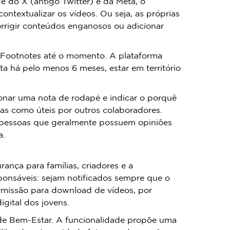
 do X (antigo Twitter) e da Meta, o
ntextualizar os vídeos. Ou seja, as próprias
rrigir conteúdos enganosos ou adicionar
o Footnotes até o momento. A plataforma
nta há pelo menos 6 meses, estar em território
ionar uma nota de rodapé e indicar o porquê
das como úteis por outros colaboradores.
e pessoas que geralmente possuem opiniões
a.
nça para famílias, criadores e a
ponsáveis: sejam notificados sempre que o
rmissão para download de vídeos, por
igital dos jovens.
 de Bem-Estar. A funcionalidade propõe uma