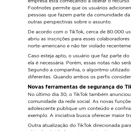
empresa está começando a liberar o recurso
Footnotes permite que os usuários adicionem 
pessoas que fazem parte da comunidade da re
outras perspectivas sobre o assunto.
De acordo com o TikTok, cerca de 80.000 us
abriu as inscrições para esses colaboradores 
norte-americano e não ter violado recenteme
Caso esteja apto, o usuário que faz parte d
ela é necessária. Porém, essas notas não ser
Segundo a companhia, o algoritmo utilizado
diferentes. Quando ambos os perfis considera
Novas ferramentas de segurança do Ti
No último dia 30, o TikTok também anunciou 
comunidade da rede social. As novas funções
adolescente publique um conteúdo e confira
exemplo. A iniciativa busca oferecer maior tr
Outra atualização do TikTok direcionada par