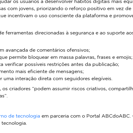
 ajudar os usuários a desenvolver hábitos digitais mais e
sas com jovens, priorizando o reforço positivo em vez de
s que incentivam o uso consciente da plataforma e promo
e ferramentas direcionadas à segurança e ao suporte aos
em avançada de comentários ofensivos;
ue permite bloquear em massa palavras, frases e emojis;
a verificar possíveis restrições antes da publicação;
mento mais eficiente de mensagens;
r uma interação direta com seguidores elegíveis.
os criadores “podem assumir riscos criativos, compartilha
as”.
rno de tecnologia
em parceria com o Portal ABCdoABC. 
tecnologia.