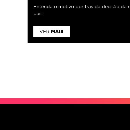
Entenda o motivo por trás da decisão da r
país
MAIS
VER